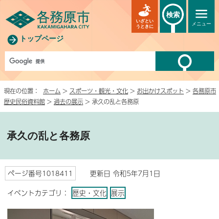
検索
いざとい
メニュー
うときに
トップページ
現在の位置：
ホーム
>
スポーツ・観光・文化
>
お出かけスポット
>
各務原市
歴史民俗資料館
>
過去の展示
> 承久の乱と各務原
承久の乱と各務原
ページ番号1018411
更新日 令和5年7月1日
イベントカテゴリ：
歴史・文化
展示