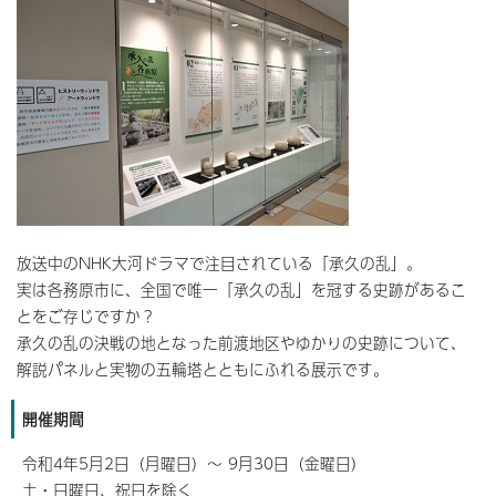
放送中のNHK大河ドラマで注目されている「承久の乱」。
実は各務原市に、全国で唯一「承久の乱」を冠する史跡があるこ
とをご存じですか？
承久の乱の決戦の地となった前渡地区やゆかりの史跡について、
解説パネルと実物の五輪塔とともにふれる展示です。
開催期間
令和4年5月2日（月曜日）～ 9月30日（金曜日）
土・日曜日、祝日を除く