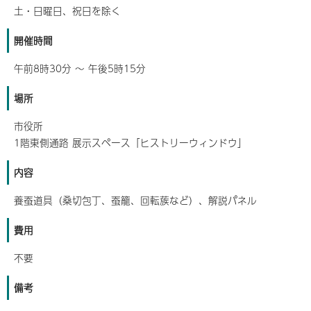
土・日曜日、祝日を除く
開催時間
午前8時30分 ～ 午後5時15分
場所
市役所
1階東側通路 展示スペース「ヒストリーウィンドウ」
内容
養蚕道具（桑切包丁、蚕籠、回転蔟など）、解説パネル
費用
不要
備考