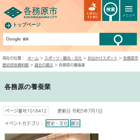
検索
いざとい
メニュー
うときに
トップページ
現在の位置：
ホーム
>
スポーツ・観光・文化
>
お出かけスポット
>
各務原市
歴史民俗資料館
>
過去の展示
> 各務原の養蚕業
各務原の養蚕業
ページ番号1018412
更新日 令和5年7月1日
イベントカテゴリ：
歴史・文化
展示