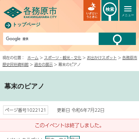
検索
いざとい
メニュー
うときに
トップページ
現在の位置：
ホーム
>
スポーツ・観光・文化
>
お出かけスポット
>
各務原市
歴史民俗資料館
>
過去の展示
> 幕末のピアノ
幕末のピアノ
ページ番号1022121
更新日 令和6年7月22日
このイベントは終了しました。