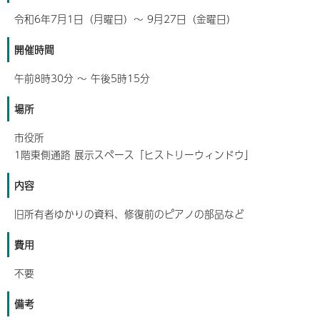
令和6年7月1日（月曜日）～ 9月27日（金曜日）
開催時間
午前8時30分 ～ 午後5時15分
場所
市役所
1階東側通路 展示スペース「ヒストリーウィンドウ」
内容
旧所有者ゆかりの資料、修復前のピアノの部品など
費用
不要
備考