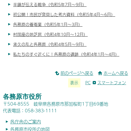
半鐘が伝える戦争（令和5年7月～9月）
初公開！市民が発見した考古資料（令和5年4月～6月）
各務原の養蚕業（令和5年1月～3月）
村国座の地芝居（令和4年10月～12月）
承久の乱と各務原（令和4年5月～9月）
私たちのすぐ近くに！各務原の遺跡（令和4年1月～4月）
前のページへ戻る
ホームへ戻る
表示
PC
スマートフォン
各務原市役所
〒504-8555 岐阜県各務原市那加桜町1丁目69番地
代表電話：058-383-1111
各庁舎のご案内
各務原市役所の地図