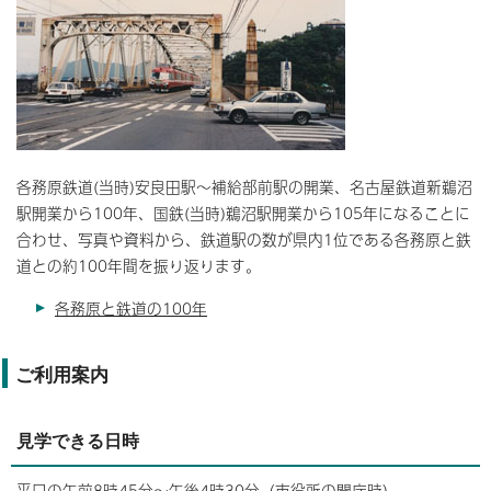
各務原鉄道(当時)安良田駅～補給部前駅の開業、名古屋鉄道新鵜沼
駅開業から100年、国鉄(当時)鵜沼駅開業から105年になることに
合わせ、写真や資料から、鉄道駅の数が県内1位である各務原と鉄
道との約100年間を振り返ります。
各務原と鉄道の100年
ご利用案内
見学できる日時
平日の午前8時45分～午後4時30分（市役所の開庁時）