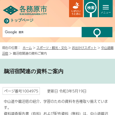
検索
いざとい
メニュー
うときに
トップページ
現在の位置：
ホーム
>
スポーツ・観光・文化
>
お出かけスポット
>
中山道鵜
沼宿
> 鵜沼宿関連の資料ご案内
鵜沼宿関連の資料ご案内
ページ番号1004975
更新日 令和3年5月19日
中山道や鵜沼宿の紹介、学習のための資料を各種取り揃えていま
す。
資料調査報告書（有料）および配布資料（無料）は、中山道鵜沼