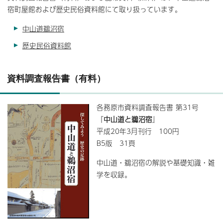
宿町屋館および歴史民俗資料館にて取り扱っています。
中山道鵜沼宿
歴史民俗資料館
資料調査報告書（有料）
各務原市資料調査報告書 第31号
『
中山道と鵜沼宿
』
平成20年3月刊行 100円
B5版 31頁
中山道・鵜沼宿の解説や基礎知識・雑
学を収録。