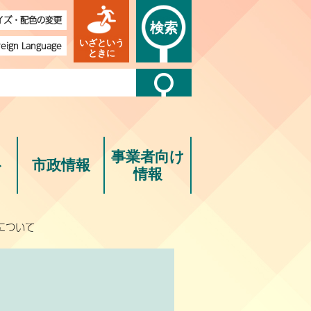
イズ・配色の変更
検索
いざという
reign Language
ときに
事業者向け
ト
市政情報
情報
について