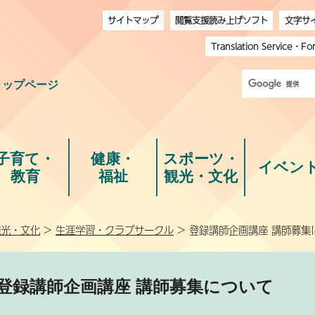
サイトマップ
閲覧支援読み上げソフト
文字サ
Translation Service
・
Fo
トップページ
子育て・
健康・
スポーツ・
イベン
教育
福祉
観光・文化
観光・文化
>
生涯学習・クラブサークル
> 登録講師企画講座 講師募集
登録講師企画講座 講師募集について