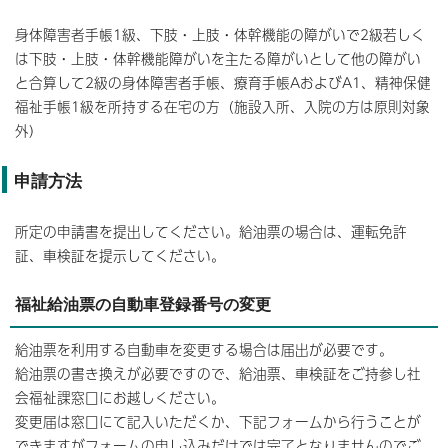
身体障害者手帳1級、下肢・上肢・体幹機能の障がいで2級若しく
は下肢・上肢・体幹機能障がいを主たる障がいとして他の障がい
と合算して2級の身体障害者手帳、療育手帳AおよびA1、精神保健
福祉手帳1級を所持する在宅の方（施設入所、入院の方は原則対象
外）
申請方法
所定の申請書を提出してください。給油票の場合は、運転免許
証、車検証を提示してください。
福祉給油票の自動車登録番号の変更
給油票を利用する自動車を変更する場合は届出が必要です。
給油票の書き換えが必要ですので、給油票、車検証をご持参し社
会福祉課窓口にお越しください。
変更届は窓口にて記入いただくか、下記フォームから行うことが
できますがフォームの申し込みだけでは完了となりませんのでご