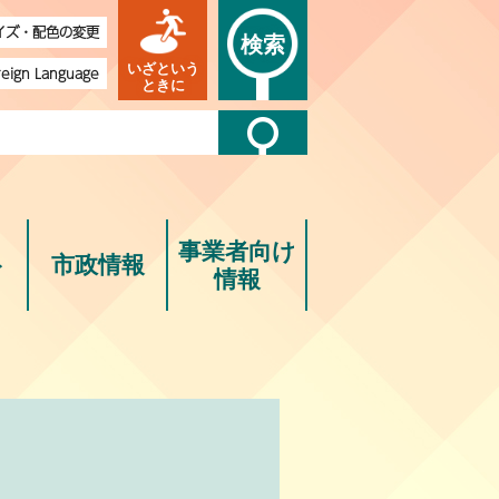
イズ・配色の変更
検索
いざという
reign Language
ときに
事業者向け
ト
市政情報
情報