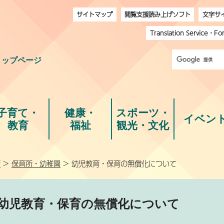
サイトマップ
閲覧支援読み上げソフト
文字サ
Translation Service
・
Fo
トップページ
子育て・
健康・
スポーツ・
イベン
教育
福祉
観光・文化
育
>
保育所・幼稚園
> 幼児教育・保育の無償化について
幼児教育・保育の無償化について