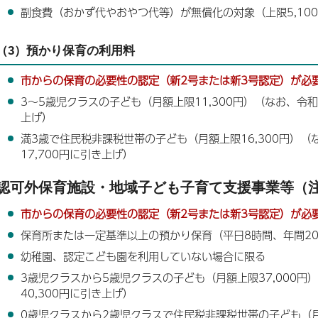
副食費（おかず代やおやつ代等）が無償化の対象（上限5,10
（3）預かり保育の利用料
市からの保育の必要性の認定（新2号または新3号認定）が必
3～5歳児クラスの子ども（月額上限11,300円）（なお、令和8
上げ）
満3歳で住民税非課税世帯の子ども（月額上限16,300円）（
17,700円に引き上げ）
認可外保育施設・地域子ども子育て支援事業等（
市からの保育の必要性の認定（新2号または新3号認定）が必
保育所または一定基準以上の預かり保育（平日8時間、年間2
幼稚園、認定こども園を利用していない場合に限る
3歳児クラスから5歳児クラスの子ども（月額上限37,000円
40,300円に引き上げ）
0歳児クラスから2歳児クラスで住民税非課税世帯の子ども（月額