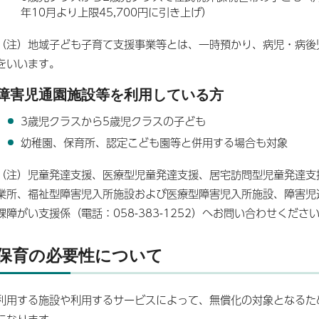
年10月より上限45,700円に引き上げ）
（注）地域子ども子育て支援事業等とは、一時預かり、病児・病後
をいいます。
障害児通園施設等を利用している方
3歳児クラスから5歳児クラスの子ども
幼稚園、保育所、認定こども園等と併用する場合も対象
（注）児童発達支援、医療型児童発達支援、居宅訪問型児童発達支
業所、福祉型障害児入所施設および医療型障害児入所施設、障害児
課障がい支援係（電話：058-383-1252）へお問い合わせくださ
保育の必要性について
利用する施設や利用するサービスによって、無償化の対象となるた
になります。