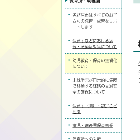
保育所・幼稚園
各務原市はすべてのお子
さんの発育・成育をサポ
ートします
保育所などにおける病
気・感染症対策について
幼児教育・保育の無償化
について
未就学児が日常的に集団
で移動する経路の交通安
全の確保について
保育所（園）・認定こど
も園
病児・病後児保育事業
保育所への入所