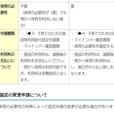
保育の必
不要
要
要性
（保育の必要性が「要」でも
預かり保育を利用しない場
合）
申請書類
・（◆3）子育てのための施
・（◆4）子育てのための
設等利用給付認定申請書
・マイナンバー確認書類
・マイナンバー確認書類
・保育の必要性を確認する
利用料の
・施設の利用料は、減額後の
・施設の利用料は、減額後
支払いに
利用料をお支払いください。
・預かり保育の利用料は、
ついて
・預かり保育は利用可能です
し、後日市から払い戻しを
が、利用料は実費負担となり
なります。
ます。
認定の変更申請について
保育の必要性の有無によって認定申請の変更が必要な場合がありま