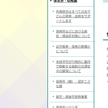
保育所・幼稚園
各務原市はすべてのお子
さんの発育・成育をサポ
ートします
保育所などにおける病
気・感染症対策について
幼児教育・保育の無償化
について
未就学児が日常的に集団
で移動する経路の交通安
全の確保について
保育所（園）・認定こど
も園
病児・病後児保育事業
保育所への入所