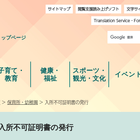
サイトマップ
閲覧支援読み上げソフト
文字サ
Translation Service
・
Fo
トップページ
子育て・
健康・
スポーツ・
イベン
教育
福祉
観光・文化
育
>
保育所・幼稚園
> 入所不可証明書の発行
入所不可証明書の発行