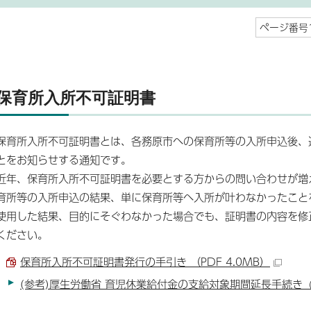
ページ番号1
保育所入所不可証明書
保育所入所不可証明書とは、各務原市への保育所等の入所申込後、
とをお知らせする通知です。
近年、保育所入所不可証明書を必要とする方からの問い合わせが増
育所等の入所申込の結果、単に保育所等へ入所が叶わなかったこと
使用した結果、目的にそぐわなかった場合でも、証明書の内容を修
ください。
保育所入所不可証明書発行の手引き （PDF 4.0MB）
(参考)厚生労働省 育児休業給付金の支給対象期間延長手続き