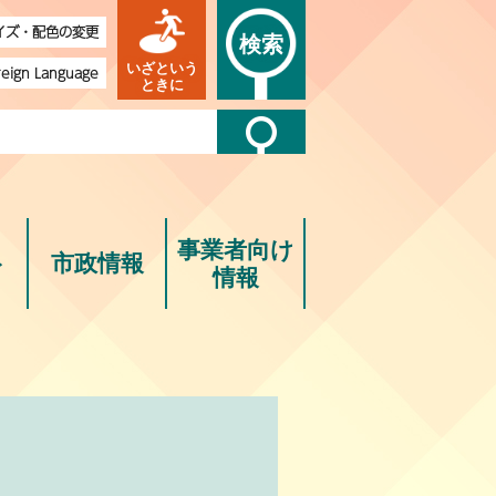
イズ・配色の変更
検索
いざという
reign Language
ときに
事業者向け
ト
市政情報
情報