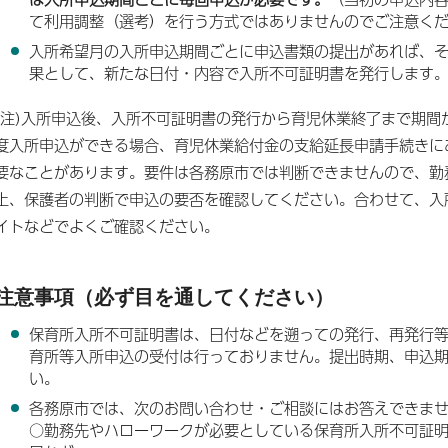
て利用調整（選考）を行う方式ではありませんのでご注意く
入所希望月の入所申込期間ごとに申込書類の提出があれば、
果として、新たな日付・内容で入所不可証明書を発行します
(注)入所申込後、入所不可証明書の発行から育児休業終了まで期間
度入所申込ができる場合、育児休業給付金の支給延長申請手続きに
要なことがあります。要件は各務原市では判断できませんので、勤
上、保護者の判断で申込の要否を確認してください。合わせて、入
イトなどでよくご確認ください。
注意事項（必ず目を通してください）
保育所入所不可証明書は、日付などを遡っての発行、再発行
育所等入所申込の受付は行っておりません。提出時期、申込
い。
各務原市では、次のお問い合わせ・ご相談にはお答えできま
○勤務先やハローワークが必要としている保育所入所不可証