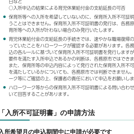
日など
○入所申込の結果による育児休業給付金の支給延長の可否
保育所等への入所を希望していないのに、保育所入所不可証
うことはできません。保育所入所不可証明書の発行は、各務
育所等への入所が叶わない場合のみ発行いたします。
育児休業給付金の支給延長の手続きでは、速やかな職場復帰
っていたことをハローワークが確認する必要があります。各
込の各ルールに基づいて保育所入所不可証明書を発行します
要件を満たす入所申込であるかの判断は、各務原市ではでき
また、保育所等の申込内容によって発行された保育所入所不
を満たしているかについても、各務原市では判断できません
ーク等にご確認の上、保護者の責任において申込をお願いし
ハローワーク等からの保育所入所不可証明書による問い合わ
いて回答することがあります。
「入所不可証明書」の申請方法
入所希望月の申込期間中に申請が必要です