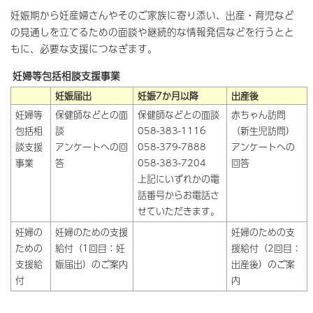
妊娠期から妊産婦さんやそのご家族に寄り添い、出産・育児など
の見通しを立てるための面談や継続的な情報発信などを行うとと
もに、必要な支援につなぎます。
妊婦等包括相談支援事業
妊娠届出
妊娠7か月以降
出産後
妊婦等
保健師などとの面
保健師などとの面談
赤ちゃん訪問
包括相
談
058-383-1116
（新生児訪問）
談支援
アンケートへの回
058-379-7888
アンケートへの
事業
答
058-383-7204
回答
上記にいずれかの電
話番号からお電話さ
せていただきます。
妊婦の
妊婦のための支援
妊婦のための支
ための
給付（1回目：妊
援給付（2回目：
支援給
娠届出）のご案内
出産後）のご案
付
内