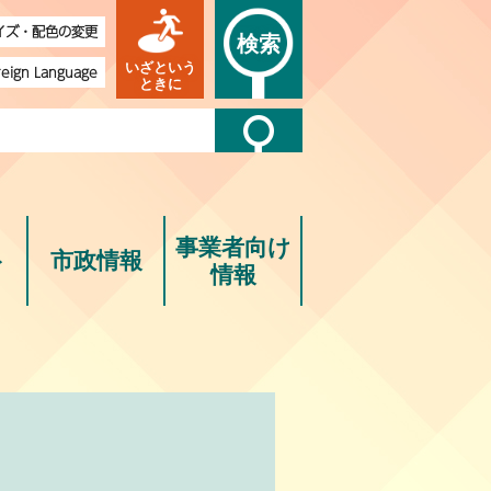
イズ・配色の変更
検索
いざという
reign Language
ときに
事業者向け
ト
市政情報
情報