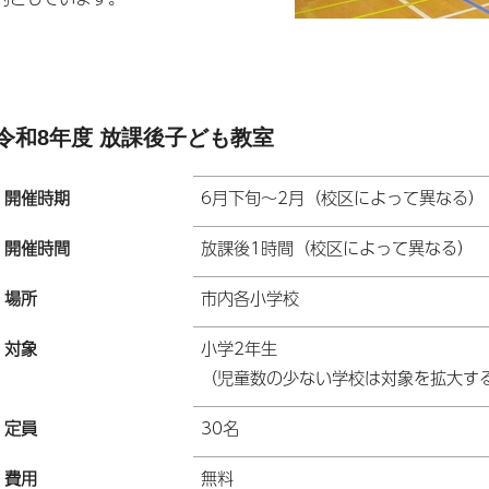
令和8年度 放課後子ども教室
開催時期
6月下旬～2月（校区によって異なる）
開催時間
放課後1時間（校区によって異なる）
場所
市内各小学校
対象
小学2年生
（児童数の少ない学校は対象を拡大す
定員
30名
費用
無料