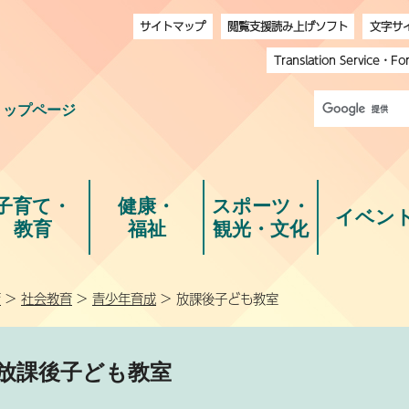
サイトマップ
閲覧支援読み上げソフト
文字サ
Translation Service
・
Fo
トップページ
子育て・
健康・
スポーツ・
イベン
教育
福祉
観光・文化
育
>
社会教育
>
青少年育成
> 放課後子ども教室
放課後子ども教室