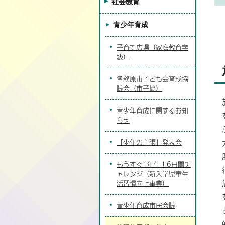
社会教育
青少年育成
子育て広場（家庭教育学
級）
各務原市子ども会育成協
議会（市子協）
青少年育成に関するお知
らせ
「少年の主張」発表会
もうすぐ1年生！6日間チ
ャレンジ（新入学児童生
活習慣向上事業）
青少年育成市民会議