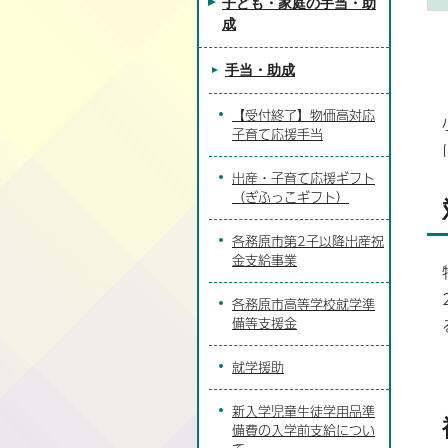
子ども・家庭の手当・助
成
手当・助成
【受付終了】物価高対応
子育て応援手当
出産・子育て応援ギフト
（ぎふっこギフト）
各務原市第2子以降出産祝
金支給事業
各務原市高等学校就学準
備等支援金
就学援助
新入学児童生徒学用品準
備費の入学前支給につい