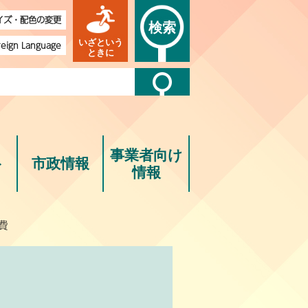
イズ・配色の変更
検索
いざという
reign Language
ときに
事業者向け
ト
市政情報
情報
費