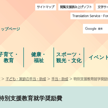
サイトマップ
閲覧支援読み上げソフト
文字サ
Translation Service
・
Fo
トップページ
子育て・
健康・
スポーツ・
イベン
教育
福祉
観光・文化
育
>
子ども・家庭の手当・助成
>
手当・助成
> 特別支援教育就学奨励
特別支援教育就学奨励費