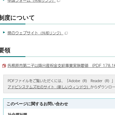
申請フォーム
（外部リンク）
制度について
県のウェブサイト
（外部リンク）
要領
各務原市第二子以降出産祝金支給事業実施要領 （PDF 178.1
PDFファイルをご覧いただくには、「Adobe（R） Reader（
アドビシステムズ社のサイト（新しいウィンドウ）
からダウンロ
このページに関する
お問い合わせ
社会福祉課