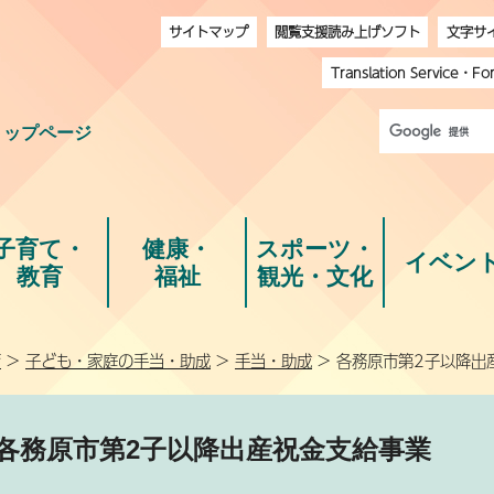
サイトマップ
閲覧支援読み上げソフト
文字サ
Translation Service
・
Fo
トップページ
子育て・
健康・
スポーツ・
イベン
教育
福祉
観光・文化
育
>
子ども・家庭の手当・助成
>
手当・助成
> 各務原市第2子以降出
各務原市第2子以降出産祝金支給事業