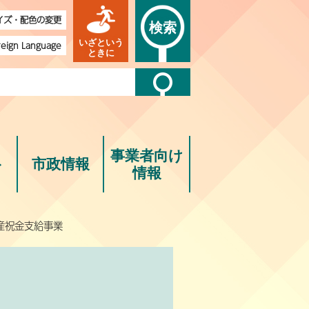
イズ・配色の変更
検索
いざという
reign Language
ときに
事業者向け
ト
市政情報
情報
産祝金支給事業