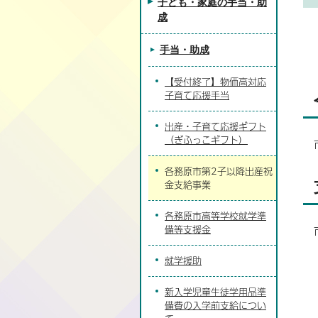
子ども・家庭の手当・助
成
手当・助成
【受付終了】物価高対応
子育て応援手当
出産・子育て応援ギフト
（ぎふっこギフト）
各務原市第2子以降出産祝
金支給事業
各務原市高等学校就学準
備等支援金
就学援助
新入学児童生徒学用品準
備費の入学前支給につい