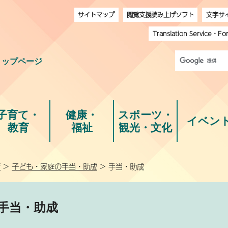
サイトマップ
閲覧支援読み上げソフト
文字サ
Translation Service
・
Fo
トップページ
子育て・
健康・
スポーツ・
イベン
教育
福祉
観光・文化
育
>
子ども・家庭の手当・助成
> 手当・助成
手当・助成