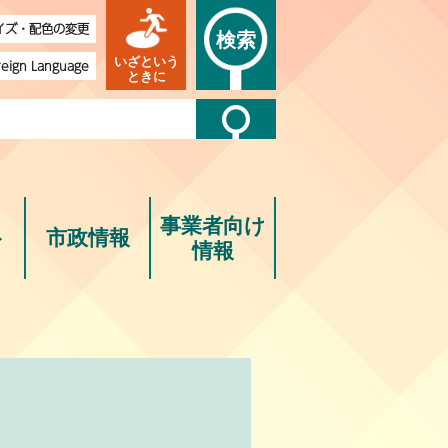
イズ・配色の変更
検索
いざという
reign Language
ときに
事業者向け
ト
市政情報
情報