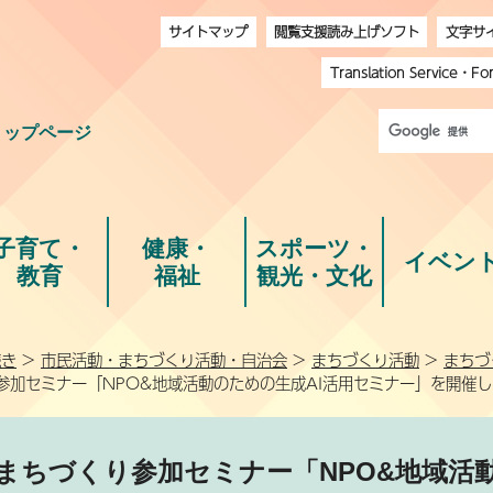
サイトマップ
閲覧支援読み上げソフト
文字サ
Translation Service
・
Fo
トップページ
子育て・
健康・
スポーツ・
イベン
教育
福祉
観光・文化
続き
>
市民活動・まちづくり活動・自治会
>
まちづくり活動
>
まちづ
参加セミナー「NPO&地域活動のための生成AI活用セミナー」を開催し
まちづくり参加セミナー「NPO&地域活動