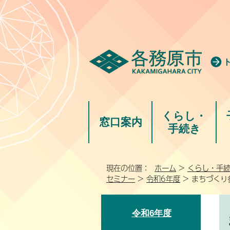
くらし・
窓口案内
手続き
現在の位置：
ホーム
>
くらし・手
セミナー
>
令和6年度
> まちづくり
令和6年度