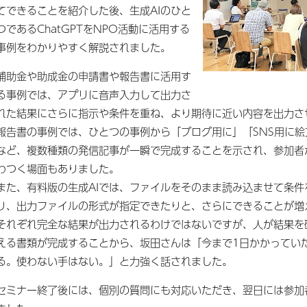
てできることを紹介した後、生成AIのひと
つであるChatGPTをNPO活動に活用する
事例をわかりやすく解説されました。
補助金や助成金の申請書や報告書に活用す
る事例では、アプリに音声入力して出力さ
れた結果にさらに指示や条件を重ね、より期待に近い内容を出力さ
報告書の事例では、ひとつの事例から「ブログ用に」「SNS用に
など、複数種類の発信記事が一瞬で完成することを示され、参加者
わつく場面もありました。
また、有料版の生成AIでは、ファイルをそのまま読み込ませて条
り、出力ファイルの形式が指定できたりと、さらにできることが増
それぞれ完全な結果が出力されるわけではないですが、人が結果を
える書類が完成することから、坂田さんは「今まで1日かかってい
る。使わない手はない。」と力強く話されました。
セミナー終了後には、個別の質問にも対応いただき、翌日には参加