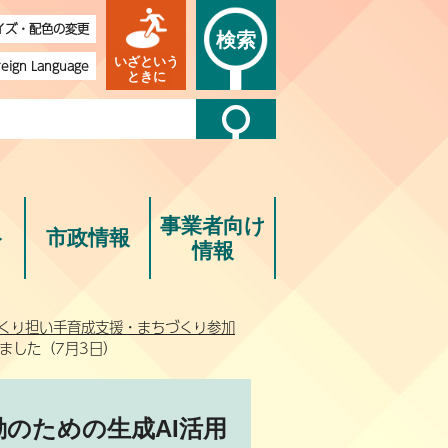
イズ・配色の変更
検索
いざという
reign Language
ときに
事業者向け
ト
市政情報
情報
くり担い手育成支援・まちづくり参加
ました（7月3日）
のための生成AI活用