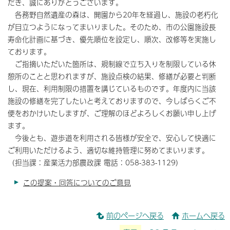
だき、誠にありがとうございます。
各務野自然遺産の森は、開園から20年を経過し、施設の老朽化
が目立つようになってまいりました。そのため、市の公園施設長
寿命化計画に基づき、優先順位を設定し、順次、改修等を実施し
ております。
ご指摘いただいた箇所は、規制線で立ち入りを制限している休
憩所のことと思われますが、施設点検の結果、修繕が必要と判断
し、現在、利用制限の措置を講じているものです。年度内に当該
施設の修繕を完了したいと考えておりますので、今しばらくご不
便をおかけいたしますが、ご理解のほどよろしくお願い申し上げ
ます。
今後とも、遊歩道を利用される皆様が安全で、安心して快適に
ご利用いただけるよう、適切な維持管理に努めてまいります。
（担当課：産業活力部農政課 電話：058-383-1129）
この提案・回答についてのご意見
前のページへ戻る
ホームへ戻る