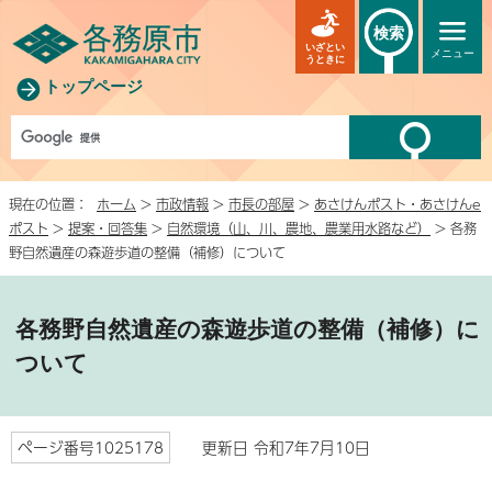
検索
いざとい
メニュー
うときに
トップページ
現在の位置：
ホーム
>
市政情報
>
市長の部屋
>
あさけんポスト・あさけんe
ポスト
>
提案・回答集
>
自然環境（山、川、農地、農業用水路など）
> 各務
野自然遺産の森遊歩道の整備（補修）について
各務野自然遺産の森遊歩道の整備（補修）に
ついて
ページ番号1025178
更新日 令和7年7月10日