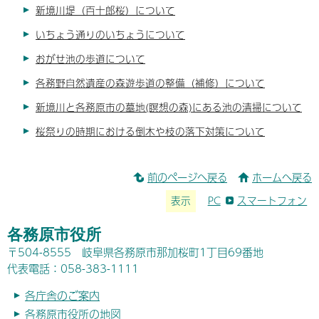
新境川堤（百十郎桜）について
いちょう通りのいちょうについて
おがせ池の歩道について
各務野自然遺産の森遊歩道の整備（補修）について
新境川と各務原市の墓地(瞑想の森)にある池の清掃について
桜祭りの時期における倒木や枝の落下対策について
前のページへ戻る
ホームへ戻る
表示
PC
スマートフォン
各務原市役所
〒504-8555 岐阜県各務原市那加桜町1丁目69番地
代表電話：058-383-1111
各庁舎のご案内
各務原市役所の地図