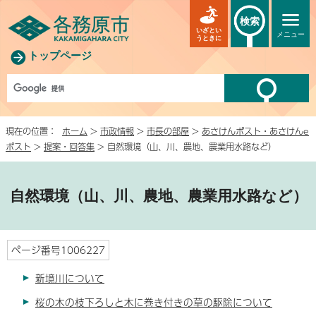
検索
いざとい
メニュー
うときに
トップページ
現在の位置：
ホーム
>
市政情報
>
市長の部屋
>
あさけんポスト・あさけんe
ポスト
>
提案・回答集
> 自然環境（山、川、農地、農業用水路など）
自然環境（山、川、農地、農業用水路など）
ページ番号1006227
新境川について
桜の木の枝下ろしと木に巻き付きの草の駆除について