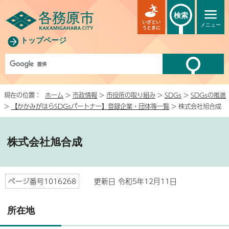
検索
いざとい
メニュー
うときに
トップページ
現在の位置：
ホーム
>
市政情報
>
市役所の取り組み
>
SDGs
>
SDGsの推進
>
【かかみがはらSDGsパートナー】登録企業・団体等一覧
> 株式会社旭合成
株式会社旭合成
ページ番号1016268
更新日 令和5年12月11日
所在地