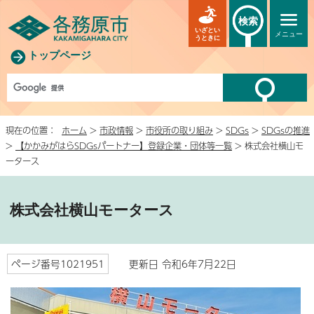
検索
いざとい
メニュー
うときに
トップページ
現在の位置：
ホーム
>
市政情報
>
市役所の取り組み
>
SDGs
>
SDGsの推進
>
【かかみがはらSDGsパートナー】登録企業・団体等一覧
> 株式会社横山モ
ータース
株式会社横山モータース
ページ番号1021951
更新日 令和6年7月22日