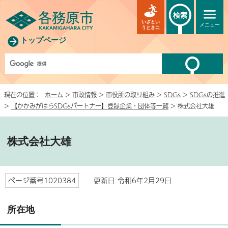
検索
いざとい
メニュー
うときに
トップページ
現在の位置：
ホーム
>
市政情報
>
市役所の取り組み
>
SDGs
>
SDGsの推進
>
【かかみがはらSDGsパートナー】登録企業・団体等一覧
> 株式会社大雄
株式会社大雄
ページ番号1020384
更新日 令和6年2月29日
所在地