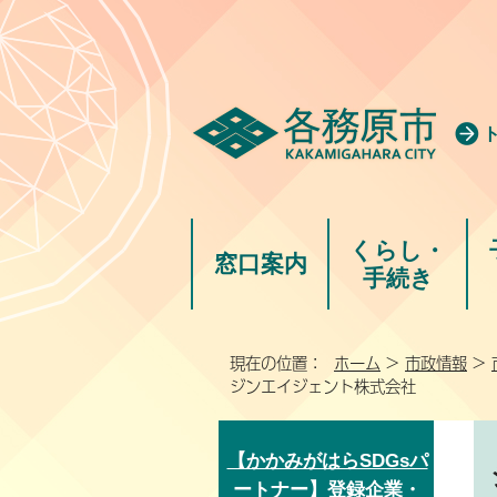
くらし・
窓口案内
手続き
現在の位置：
ホーム
>
市政情報
>
ジンエイジェント株式会社
【かかみがはらSDGsパ
ートナー】登録企業・