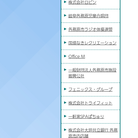
株式会社ロビン
岐阜各務原児童合唱団
各務原市ラジオ体操連盟
国境なきレクリエーション
Office M
一般財団法人各務原市施設
振興公社
フェニックス・グループ
株式会社トライフィット
一軒家SPAぱちゅり
株式会社大垣共立銀行 各務
原市内店舗