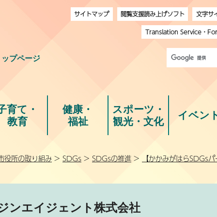
サイトマップ
閲覧支援読み上げソフト
文字サ
Translation Service
・
Fo
トップページ
子育て・
健康・
スポーツ・
イベン
教育
福祉
観光・文化
市役所の取り組み
>
SDGs
>
SDGsの推進
>
【かかみがはらSDGs
ジンエイジェント株式会社