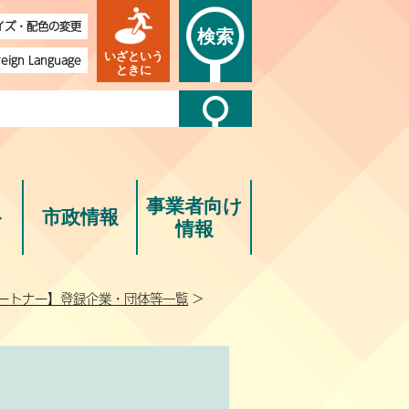
イズ・配色の変更
検索
いざという
reign Language
ときに
事業者向け
ト
市政情報
情報
パートナー】登録企業・団体等一覧
>