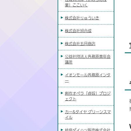
業」ここいく
株式会社りゅういき
株式会社旭合成
株式会社五月商店
公益社団法人各務原青年会
議所
イオンモール各務原インタ
ー
創作オペラ「貞奴」プロジ
ェクト
カー&タイヤ グリーンスマ
イル
岐阜ダイハツ販売株式会社