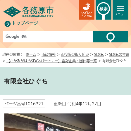
検索
いざとい
メニュー
うときに
トップページ
現在の位置：
ホーム
>
市政情報
>
市役所の取り組み
>
SDGs
>
SDGsの推進
>
【かかみがはらSDGsパートナー】登録企業・団体等一覧
> 有限会社ひぐち
有限会社ひぐち
ページ番号1016321
更新日 令和4年12月27日