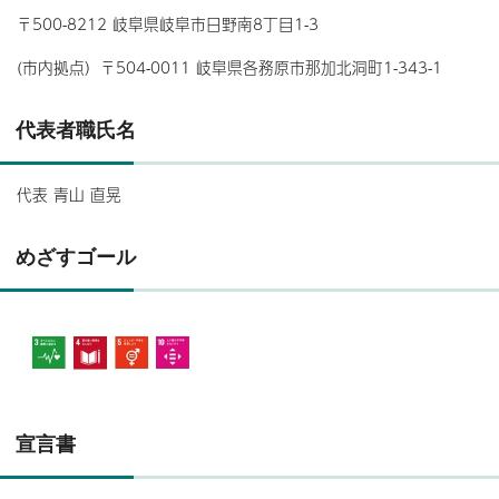
〒500-8212 岐阜県岐阜市日野南8丁目1-3
(市内拠点）〒504-0011 岐阜県各務原市那加北洞町1-343-1
代表者職氏名
代表 青山 直晃
めざすゴール
宣言書