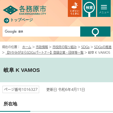
検索
いざとい
メニュー
うときに
トップページ
現在の位置：
ホーム
>
市政情報
>
市役所の取り組み
>
SDGs
>
SDGsの推進
>
【かかみがはらSDGsパートナー】登録企業・団体等一覧
> 岐阜 K VAMOS
岐阜 K VAMOS
ページ番号1016327
更新日 令和6年4月11日
所在地