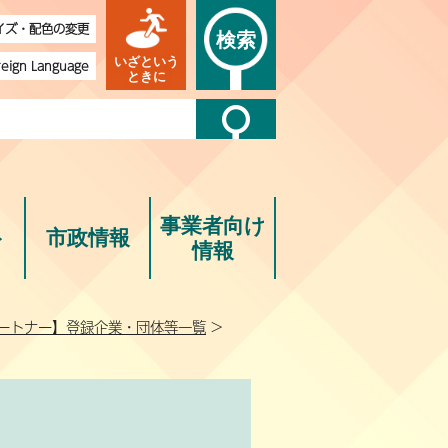
イズ・配色の変更
検索
いざという
reign Language
ときに
事業者向け
ト
市政情報
情報
パートナー】登録企業・団体等一覧
>