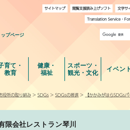
サイトマップ
閲覧支援読み上げソフト
文字サ
Translation Service
・
Fo
トップページ
子育て・
健康・
スポーツ・
イベン
教育
福祉
観光・文化
市役所の取り組み
>
SDGs
>
SDGsの推進
>
【かかみがはらSDGs
有限会社レストラン琴川