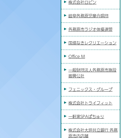
株式会社ロビン
岐阜各務原児童合唱団
各務原市ラジオ体操連盟
国境なきレクリエーション
Office M
一般財団法人各務原市施設
振興公社
フェニックス・グループ
株式会社トライフィット
一軒家SPAぱちゅり
株式会社大垣共立銀行 各務
原市内店舗