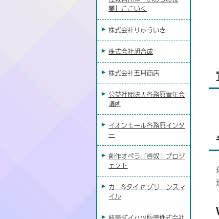
業」ここいく
株式会社りゅういき
株式会社旭合成
株式会社五月商店
公益社団法人各務原青年会
議所
イオンモール各務原インタ
ー
創作オペラ「貞奴」プロジ
ェクト
カー&タイヤ グリーンスマ
イル
岐阜ダイハツ販売株式会社