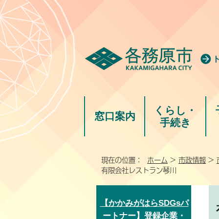
くらし・
窓口案内
手続き
現在の位置：
ホーム
>
市政情報
>
有限会社レストラン琴川
【かかみがはらSDGsパ
ートナー】登録企業・