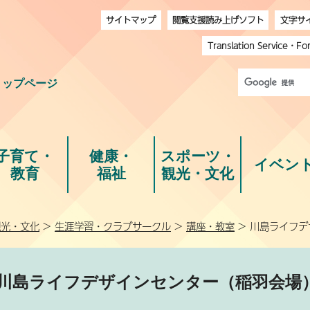
サイトマップ
閲覧支援読み上げソフト
文字サ
Translation Service
・
Fo
トップページ
子育て・
健康・
スポーツ・
イベン
教育
福祉
観光・文化
観光・文化
>
生涯学習・クラブサークル
>
講座・教室
> 川島ライフ
川島ライフデザインセンター（稲羽会場