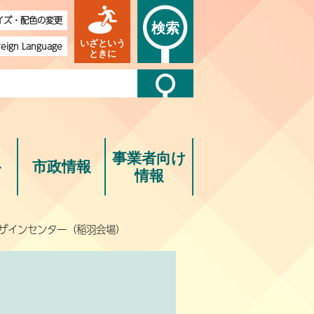
イズ・配色の変更
検索
いざという
reign Language
ときに
事業者向け
ト
市政情報
情報
デザインセンター（稲羽会場）
）