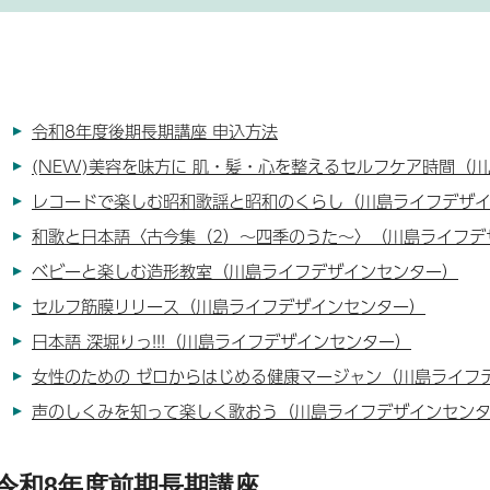
令和8年度後期長期講座 申込方法
(NEW)美容を味方に 肌・髪・心を整えるセルフケア時間（
レコードで楽しむ昭和歌謡と昭和のくらし（川島ライフデザ
和歌と日本語〈古今集（2）～四季のうた～〉（川島ライフデ
ベビーと楽しむ造形教室（川島ライフデザインセンター）
セルフ筋膜リリース（川島ライフデザインセンター）
日本語 深堀りっ!!!（川島ライフデザインセンター）
女性のための ゼロからはじめる健康マージャン（川島ライフ
声のしくみを知って楽しく歌おう（川島ライフデザインセン
令和8年度前期長期講座