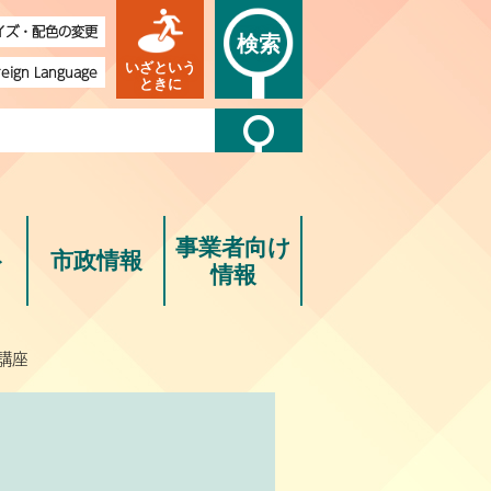
イズ・配色の変更
検索
いざという
reign Language
ときに
事業者向け
ト
市政情報
情報
講座