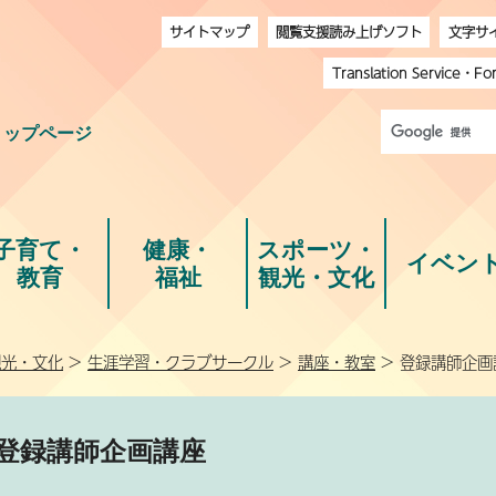
サイトマップ
閲覧支援読み上げソフト
文字サ
Translation Service
・
Fo
トップページ
子育て・
健康・
スポーツ・
イベン
教育
福祉
観光・文化
観光・文化
>
生涯学習・クラブサークル
>
講座・教室
> 登録講師企画
登録講師企画講座