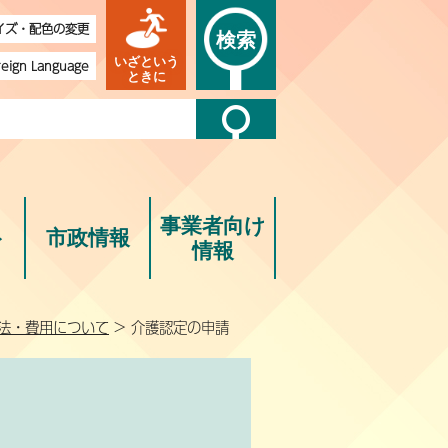
イズ・配色の変更
検索
いざという
reign Language
ときに
事業者向け
ト
市政情報
情報
法・費用について
> 介護認定の申請