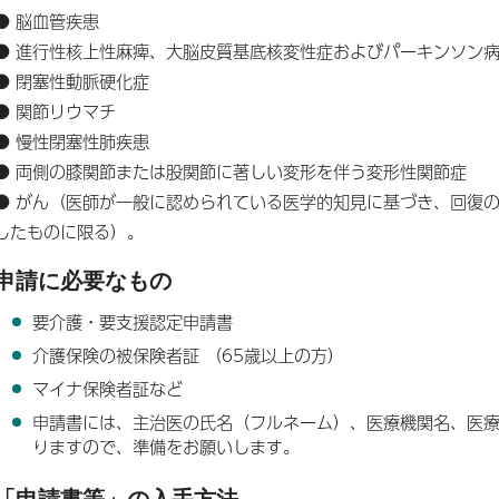
● 脳血管疾患
● 進行性核上性麻痺、大脳皮質基底核変性症およびパーキンソン
● 閉塞性動脈硬化症
● 関節リウマチ
● 慢性閉塞性肺疾患
● 両側の膝関節または股関節に著しい変形を伴う変形性関節症
● がん（医師が一般に認められている医学的知見に基づき、回復
したものに限る）。
申請に必要なもの
要介護・要支援認定申請書
介護保険の被保険者証 （65歳以上の方）
マイナ保険者証など
申請書には、主治医の氏名（フルネーム）、医療機関名、医
りますので、準備をお願いします。
「申請書等」の入手方法