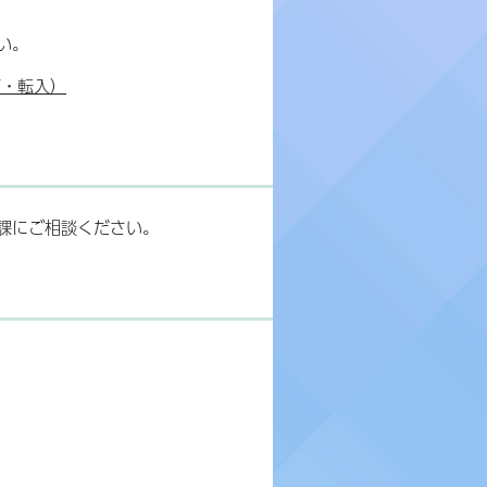
い。
更・転入）
課にご相談ください。