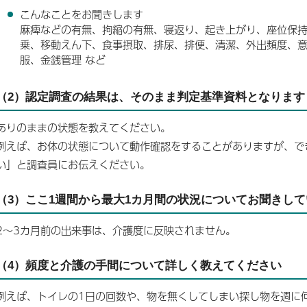
こんなことをお聞きします
麻痺などの有無、拘縮の有無、寝返り、起き上がり、座位保
乗、移動えん下、食事摂取、排尿、排便、清潔、外出頻度、
服、金銭管理 など
（2）認定調査の結果は、そのまま判定基準資料となります
ありのままの状態を教えてください。
例えば、お体の状態について動作確認をすることがありますが、で
い」と調査員にお伝えください。
（3）ここ1週間から最大1カ月間の状況についてお聞きし
2～3カ月前の出来事は、介護度に反映されません。
（4）頻度と介護の手間について詳しく教えてください
例えば、トイレの1日の回数や、物を無くしてしまい探し物を週に