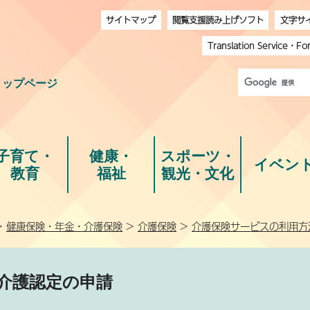
サイトマップ
閲覧支援読み上げソフト
文字サ
Translation Service
・
Fo
トップページ
子育て・
健康・
スポーツ・
イベン
教育
福祉
観光・文化
>
健康保険・年金・介護保険
>
介護保険
>
介護保険サービスの利用方
介護認定の申請