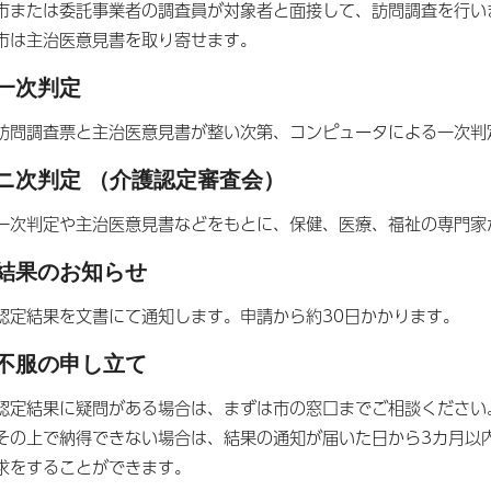
市または委託事業者の調査員が対象者と面接して、訪問調査を行い
市は主治医意見書を取り寄せます。
一次判定
訪問調査票と主治医意見書が整い次第、コンピュータによる一次判
ニ次判定 （介護認定審査会）
一次判定や主治医意見書などをもとに、保健、医療、福祉の専門家
結果のお知らせ
認定結果を文書にて通知します。申請から約30日かかります。
不服の申し立て
認定結果に疑問がある場合は、まずは市の窓口までご相談ください
その上で納得できない場合は、結果の通知が届いた日から3カ月以
求をすることができます。