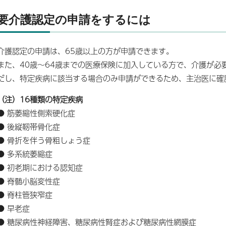
要介護認定の申請をするには
介護認定の申請は、65歳以上の方が申請できます。
また、40歳～64歳までの医療保険に加入している方で、介護が必
だし、特定疾病に該当する場合のみ申請ができるため、主治医に確
（注）16種類の特定疾病
● 筋萎縮性側索硬化症
● 後縦靭帯骨化症
● 骨折を伴う骨粗しょう症
● 多系統萎縮症
● 初老期における認知症
● 脊髄小脳変性症
● 脊柱管狭窄症
● 早老症
● 糖尿病性神経障害、糖尿病性腎症および糖尿病性網膜症