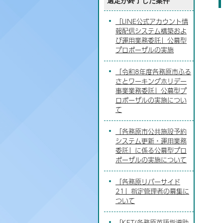
選定が終了した案件
「LINE公式アカウント情
報配信システム構築およ
び運用業務委託」公募型
プロポーザルの実施
「令和8年度各務原市ふる
さとワーキングホリデー
事業業務委託」公募型プ
ロポーザルの実施につい
て
「各務原市公共施設予約
システム更新・運用業務
委託」に係る公募型プロ
ポーザルの実施について
「各務原リバーサイド
21」指定管理者の募集に
ついて
「KET(各務原英語指導助