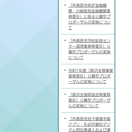
「各務原市指定金融機
関・出納取扱金融機関業
務委託」に係る公募型プ
ロポーザルの実施につい
て
「各務原市学校給食セン
ター調理業務等委託」公
募型プロポーザルの実施
について
令和7年度「婚活支援事業
業務委託」公募型プロポ
ーザルの実施について
「婚活支援相談会等業務
委託」公募型プロポーザ
ルの実施について
「各務原市母子健康手帳
アプリ・乳幼児健診デジ
タル問診票導入および運