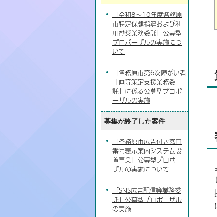
「令和8～10年度各務原
市特定保健指導および利
用勧奨業務委託」公募型
プロポーザルの実施につ
いて
「各務原市第6次障がい者
計画等策定支援業務委
託」に係る公募型プロポ
ーザルの実施
募集が終了した案件
「各務原市広告付き窓口
番号表示案内システム設
置事業」公募型プロポー
ザルの実施について
「SNS広告配信等業務委
託」公募型プロポーザル
の実施