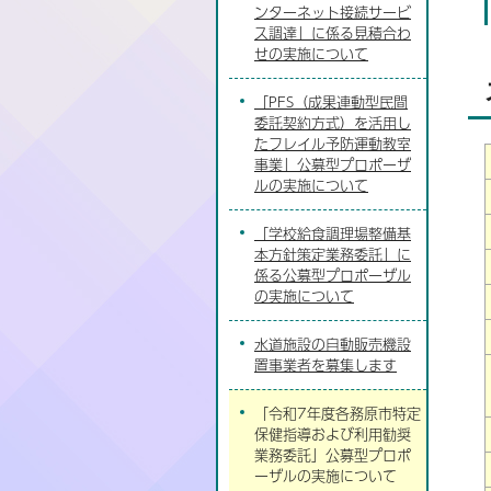
ンターネット接続サービ
ス調達」に係る見積合わ
せの実施について
「PFS（成果連動型民間
委託契約方式）を活用し
たフレイル予防運動教室
事業」公募型プロポーザ
ルの実施について
「学校給食調理場整備基
本方針策定業務委託」に
係る公募型プロポーザル
の実施について
水道施設の自動販売機設
置事業者を募集します
「令和7年度各務原市特定
保健指導および利用勧奨
業務委託」公募型プロポ
ーザルの実施について