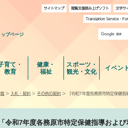
サイトマップ
閲覧支援読み上げソフト
文字サ
Translation Service
・
Fo
トップページ
子育て・
健康・
スポーツ・
イベン
教育
福祉
観光・文化
情報
>
入札・契約
>
その他の契約
> 「令和7年度各務原市特定保健指
「令和7年度各務原市特定保健指導および