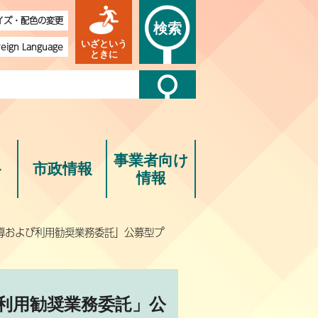
イズ・配色の変更
検索
いざという
reign Language
ときに
事業者向け
ト
市政情報
情報
導および利用勧奨業務委託」公募型プ
利用勧奨業務委託」公