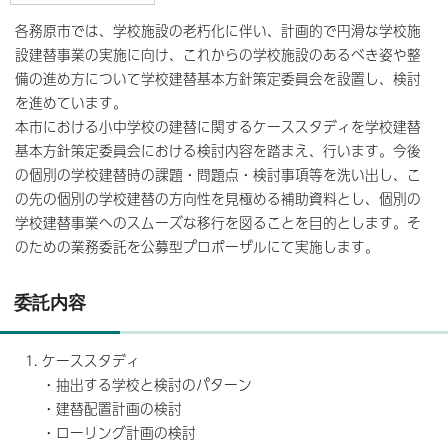
各務原市では、学校施設の老朽化に伴い、計画的で円滑な学校施
設建替事業の実施に向け、これからの学校施設のあるべき姿や整
備の進め方について学校建替基本方針策定委員会を設置し、検討
を進めています。
本市における小中学校の建替に関するケーススタディを学校建替
基本方針策定委員会における検討内容を踏まえ、行います。今後
の個別の学校建替時の課題・問題点・検討事項等を洗い出し、こ
の先の個別の学校建替の方向性を見極める補助資料とし、個別の
学校建替事業へのスムーズな移行を図ることを目的とします。そ
のための業務委託を公募型プロポーザルにて実施します。
委託内容
ケーススタディ
・抽出する学校と検討のパターン
・建替配置計画の検討
・ローリング計画の検討