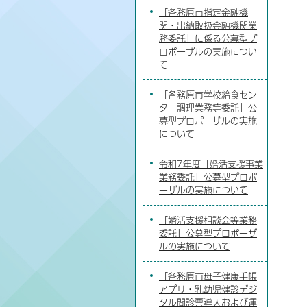
「各務原市指定金融機
関・出納取扱金融機関業
務委託」に係る公募型プ
ロポーザルの実施につい
て
「各務原市学校給食セン
ター調理業務等委託」公
募型プロポーザルの実施
について
令和7年度「婚活支援事業
業務委託」公募型プロポ
ーザルの実施について
「婚活支援相談会等業務
委託」公募型プロポーザ
ルの実施について
「各務原市母子健康手帳
アプリ・乳幼児健診デジ
タル問診票導入および運