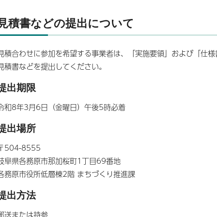
見積書などの提出について
見積合わせに参加を希望する事業者は、「実施要領」および「仕様
見積書などを提出してください。
提出期限
令和8年3月6日（金曜日）午後5時必着
提出場所
〒504-8555
岐阜県各務原市那加桜町1丁目69番地
各務原市役所低層棟2階 まちづくり推進課
提出方法
郵送または持参