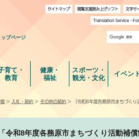
サイトマップ
閲覧支援読み上げソフト
文字サ
Translation Service
・
Fo
トップページ
子育て・
健康・
スポーツ・
イベン
教育
福祉
観光・文化
情報
>
入札・契約
>
その他の契約
> 「令和8年度各務原市まちづくり
「令和8年度各務原市まちづくり活動補償