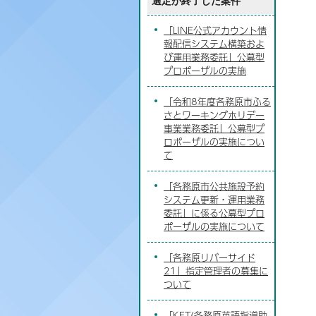
選定が終了した案件
「LINE公式アカウント情
報配信システム構築およ
び運用業務委託」公募型
プロポーザルの実施
「令和8年度各務原市ふる
さとワーキングホリデー
事業業務委託」公募型プ
ロポーザルの実施につい
て
「各務原市公共施設予約
システム更新・運用業務
委託」に係る公募型プロ
ポーザルの実施について
「各務原リバーサイド
21」指定管理者の募集に
ついて
「KET(各務原英語指導助