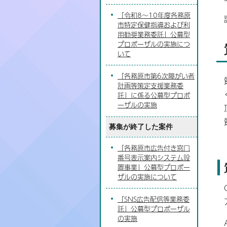
「令和8～10年度各務原
市特定保健指導および利
用勧奨業務委託」公募型
プロポーザルの実施につ
いて
「各務原市第6次障がい者
計画等策定支援業務委
託」に係る公募型プロポ
ーザルの実施
募集が終了した案件
「各務原市広告付き窓口
番号表示案内システム設
置事業」公募型プロポー
ザルの実施について
「SNS広告配信等業務委
託」公募型プロポーザル
の実施