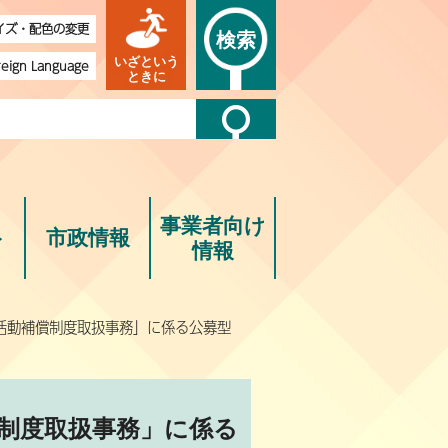
イズ・配色の変更
検索
いざという
reign Language
ときに
事業者向け
ト
市政情報
情報
活動補償制度取扱事務」に係る公募型
制度取扱事務」に係る