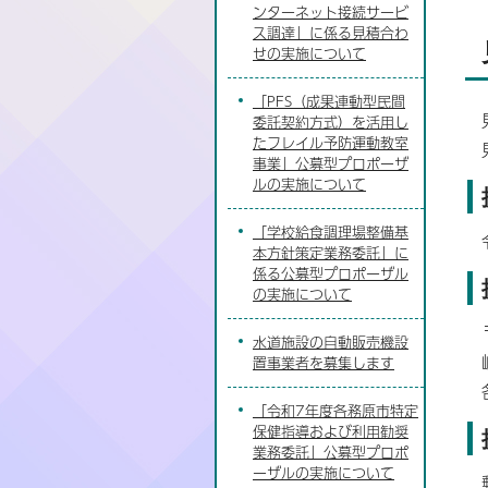
ンターネット接続サービ
ス調達」に係る見積合わ
せの実施について
「PFS（成果連動型民間
委託契約方式）を活用し
たフレイル予防運動教室
事業」公募型プロポーザ
ルの実施について
「学校給食調理場整備基
本方針策定業務委託」に
係る公募型プロポーザル
の実施について
水道施設の自動販売機設
置事業者を募集します
「令和7年度各務原市特定
保健指導および利用勧奨
業務委託」公募型プロポ
ーザルの実施について