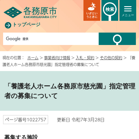
検索
いざとい
メニュー
うときに
トップページ
現在の位置：
ホーム
>
事業者向け情報
>
入札・契約
>
その他の契約
> 「養
護老人ホーム各務原市慈光園」指定管理者の募集について
「養護老人ホーム各務原市慈光園」指定管理
者の募集について
ページ番号1022757
更新日 令和7年3月28日
募集する施設