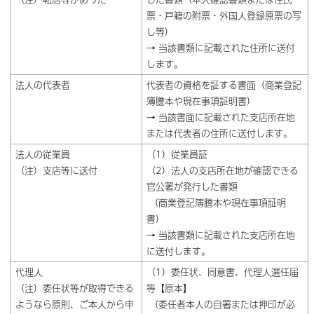
票・戸籍の附票・外国人登録原票の写
し等）
→ 当該書類に記載された住所に送付
します。
法人の代表者
代表者の資格を証する書面（商業登記
簿謄本や現在事項証明書）
→ 当該書面に記載された支店所在地
または代表者の住所に送付します。
法人の従業員
（1）従業員証
（注）支店等に送付
（2）法人の支店所在地が確認できる
官公署が発行した書類
（商業登記簿謄本や現在事項証明
書）
→ 当該書類に記載された支店所在地
に送付します。
代理人
（1）委任状、同意書、代理人選任届
（注）委任状等が取得できる
等【原本】
ようなら原則、ご本人から申
（委任者本人の自署または押印が必