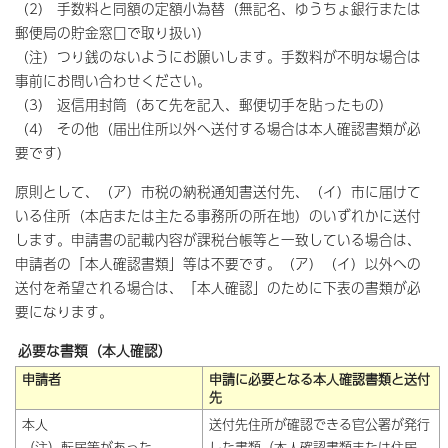
（2） 手数料と同額の定額小為替（無記名、ゆうちょ銀行または
郵便局の貯金窓口で取り扱い）
（注）つり銭のないようにお願いします。手数料が不明な場合は
事前にお問い合わせください。
（3） 返信用封筒（あて先を記入、郵便切手を貼ったもの）
（4） その他（届出住所以外へ送付する場合は本人確認書類が必
要です）
原則として、（ア）市税の納税通知書送付先、（イ）市に届けて
いる住所（本店または主たる事務所の所在地）のいずれかに送付
します。申請書の記載内容が課税台帳等と一致している場合は、
申請者の「本人確認書類」等は不要です。（ア）（イ）以外への
送付を希望される場合は、「本人確認」のために下表の書類が必
要になります。
必要な書類（本人確認）
申請者
申請に必要となる本人確認書類と送付
先
本人
送付先住所が確認できる官公署が発行
（注）転居等があった
した書類（本人確認書類または住民