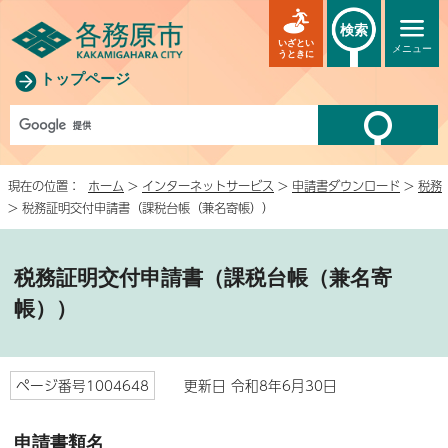
検索
いざとい
メニュー
うときに
トップページ
現在の位置：
ホーム
>
インターネットサービス
>
申請書ダウンロード
>
税務
> 税務証明交付申請書（課税台帳（兼名寄帳））
税務証明交付申請書（課税台帳（兼名寄
帳））
ページ番号1004648
更新日 令和8年6月30日
申請書類名