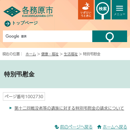
検索
いざとい
メニュー
うときに
トップページ
現在の位置：
ホーム
>
健康・福祉
>
生活福祉
> 特別弔慰金
特別弔慰金
ページ番号1002730
第十二回戦没者等の遺族に対する特別弔慰金の請求について
前のページへ戻る
ホームへ戻る