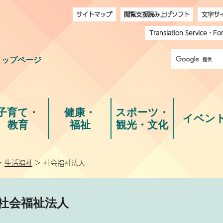
サイトマップ
閲覧支援読み上げソフト
文字サ
Translation Service
・
Fo
トップページ
子育て・
健康・
スポーツ・
イベン
教育
福祉
観光・文化
>
生活福祉
> 社会福祉法人
社会福祉法人