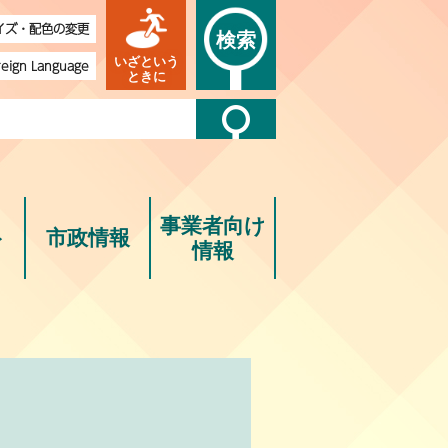
イズ・配色の変更
検索
いざという
reign Language
ときに
事業者向け
ト
市政情報
情報