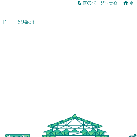
前のページへ戻る
ホ
桜町1丁目69番地