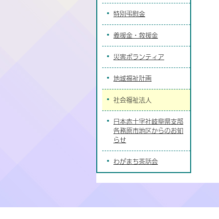
特別弔慰金
義援金・救援金
災害ボランティア
地域福祉計画
社会福祉法人
日本赤十字社岐阜県支部
各務原市地区からのお知
らせ
わがまち茶話会