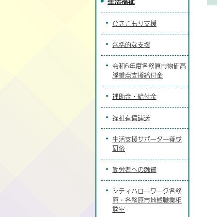
生活福祉
ひきこもり支援
包括的な支援
令和6年度各務原市物価高
騰重点支援給付金
補助金・給付金
福祉有償運送
生活支援サポーター養成
研修
勤労者への融資
シティハローワーク各務
原・各務原市地域職業相
談室