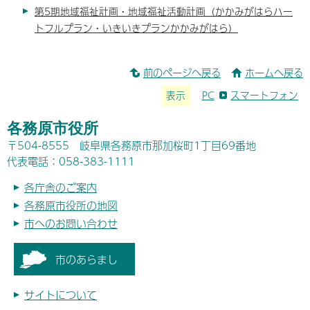
第5期地域福祉計画・地域福祉活動計画（かかみがはらハー
トフルプラン・いきいきプランかかみがはら）
前のページへ戻る
ホームへ戻る
表示
PC
スマートフォン
各務原市役所
〒504-8555 岐阜県各務原市那加桜町1丁目69番地
代表電話：058-383-1111
各庁舎のご案内
各務原市役所の地図
市へのお問い合わせ
市のあらまし
サイトについて