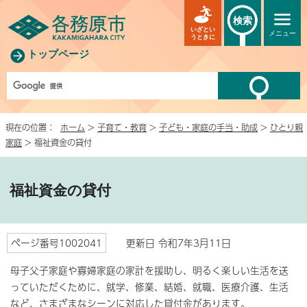
検索
いざとい
メニュー
うときに
トップページ
現在の位置：
ホーム
>
子育て・教育
>
子ども・家庭の手当・助成
>
ひとり親
家庭
> 福祉資金の貸付
福祉資金の貸付
ページ番号1002041
更新日 令和7年3月11日
母子父子家庭や寡婦家庭の家計を援助し、明るく楽しい生活を送
っていただくために、就学、修業、結婚、就職、医療介護、生活
など、さまざまなシーンに対応した貸付金があります。