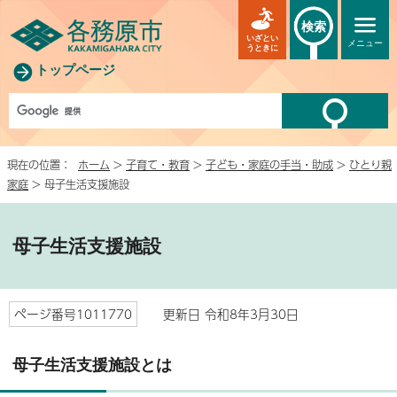
検索
いざとい
メニュー
うときに
トップページ
現在の位置：
ホーム
>
子育て・教育
>
子ども・家庭の手当・助成
>
ひとり親
家庭
> 母子生活支援施設
母子生活支援施設
ページ番号1011770
更新日 令和8年3月30日
母子生活支援施設とは