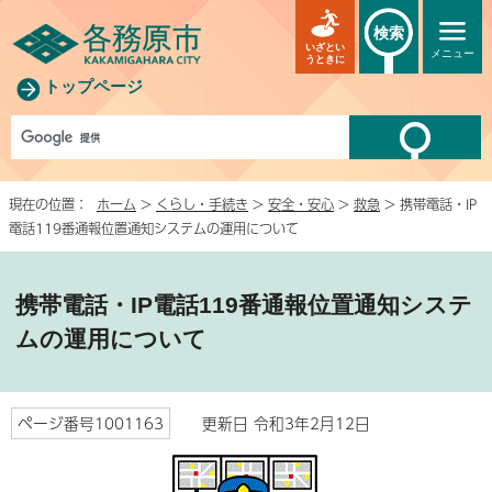
検索
いざとい
メニュー
うときに
トップページ
現在の位置：
ホーム
>
くらし・手続き
>
安全・安心
>
救急
> 携帯電話・IP
電話119番通報位置通知システムの運用について
携帯電話・IP電話119番通報位置通知システ
ムの運用について
ページ番号1001163
更新日 令和3年2月12日