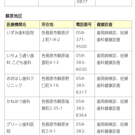
0877
蘇原地区
医療機関名
所在地
電話番号
健康診査
いずみ歯科医院
各務原市蘇原沢
058-
歯周病検診、妊婦
上町1-8-2
371-
歯科健康診査
9500
いちょう通り歯
各務原市蘇原瑞
058-
歯周病検診、妊婦
科 こども歯科
雲町4-13
383-
歯科健康診査
8030
おおはし歯科ク
各務原市蘇原野
058-
歯周病検診、妊婦
リニック
口町3-16
383-
歯科健康診査
8317
かねみつ歯科
各務原市蘇原瑞
058-
歯周病検診、妊婦
穂町2-35-1
383-
歯科健康診査
8364
グリーン歯科医
各務原市蘇原栄
058-
歯周病検診、妊婦
院
町2-9-1
383-
歯科健康診査