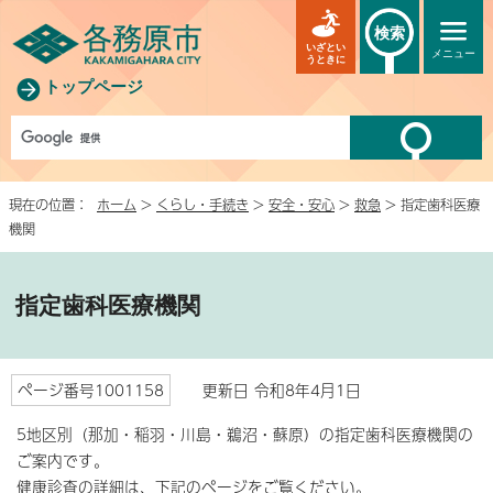
検索
いざとい
メニュー
うときに
トップページ
現在の位置：
ホーム
>
くらし・手続き
>
安全・安心
>
救急
> 指定歯科医療
機関
指定歯科医療機関
ページ番号1001158
更新日 令和8年4月1日
5地区別（那加・稲羽・川島・鵜沼・蘇原）の指定歯科医療機関の
ご案内です。
健康診査の詳細は、下記のページをご覧ください。