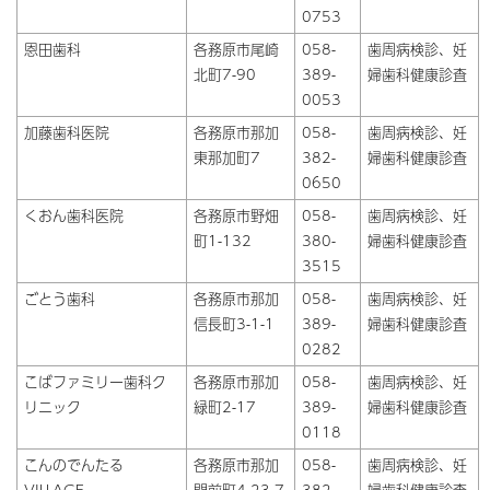
0753
恩田歯科
各務原市尾崎
058-
歯周病検診、妊
北町7-90
389-
婦歯科健康診査
0053
加藤歯科医院
各務原市那加
058-
歯周病検診、妊
東那加町7
382-
婦歯科健康診査
0650
くおん歯科医院
各務原市野畑
058-
歯周病検診、妊
町1-132
380-
婦歯科健康診査
3515
ごとう歯科
各務原市那加
058-
歯周病検診、妊
信長町3-1-1
389-
婦歯科健康診査
0282
こばファミリー歯科ク
各務原市那加
058-
歯周病検診、妊
リニック
緑町2-17
389-
婦歯科健康診査
0118
こんのでんたる
各務原市那加
058-
歯周病検診、妊
VILLAGE
門前町4-23-7
382-
婦歯科健康診査