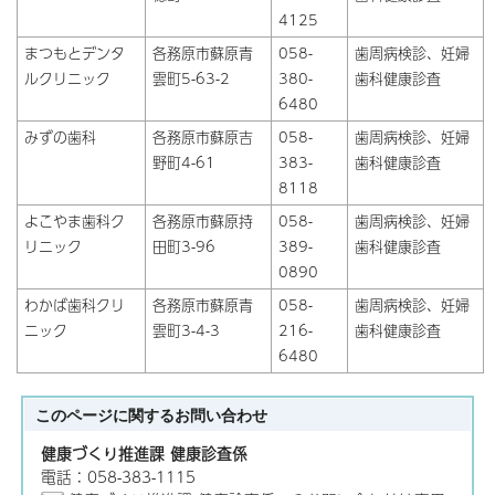
4125
まつもとデンタ
各務原市蘇原青
058-
歯周病検診、妊婦
ルクリニック
雲町5-63-2
380-
歯科健康診査
6480
みずの歯科
各務原市蘇原吉
058-
歯周病検診、妊婦
野町4-61
383-
歯科健康診査
8118
よこやま歯科ク
各務原市蘇原持
058-
歯周病検診、妊婦
リニック
田町3-96
389-
歯科健康診査
0890
わかば歯科クリ
各務原市蘇原青
058-
歯周病検診、妊婦
ニック
雲町3-4-3
216-
歯科健康診査
6480
このページに関する
お問い合わせ
健康づくり推進課 健康診査係
電話：058-383-1115