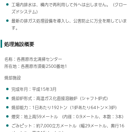
工場内排水は、構内で再利用して外へは出しません。（クロー
ズドシステム）
最新の排ガス処理設備を導入し、公害防止に万全を期していま
す。
処理施設概要
名称：各務原市北清掃センター
所在地：各務原市須衛2500番地1
焼却施設
完成年月：平成15年3月
焼却炉形式：高温ガス化直接溶融炉（シャフト炉式）
焼却能力：1日あたり192トン（1炉あたり64トン×3炉）
煙突：地上高59メートル （内径：0.9メートル、本数：3本）
ごみピット：約7,000立方メートル（幅29メートル、奥行16