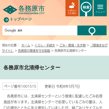
検索
いざとい
メニュー
うときに
トップページ
現在の位置：
ホーム
>
くらし・手続き
>
ごみ・環境・生き物
>
「環境まなび
サイト」
>
各務原の環境を守る取組
> 各務原市北清掃センター
各務原市北清掃センター
ページ番号1001515
更新日 令和8年5月7日
各務原市には、北清掃センターという環境に配慮したごみ処理
施設があります。北清掃センターで処理しているごみの量は、人
口の増加とともに年々増加していましたが、緑ごみリサイクルや