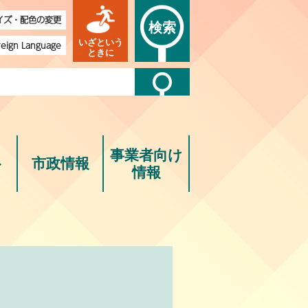
イズ・配色の変更
検索
いざという
reign Language
ときに
事業者向け
ト
市政情報
情報