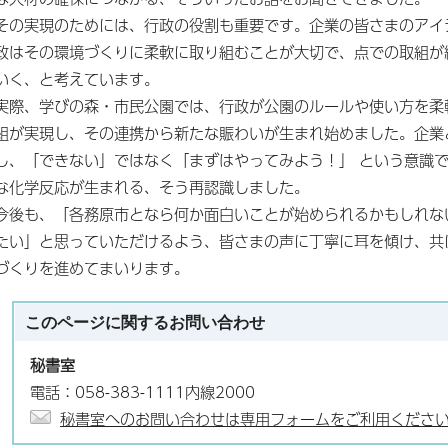
その実現のためには、行政の役割も重要です。企業の皆さまのアイ
政はその環境づくりに柔軟に取り組むことが大切で、点での取組が
いく、と考えています。
実際、学びの森・市民公園では、行政が公園のルールや使い方を柔
組が実現し、その連携から新たな賑わいが生まれ始めました。企業
し、「できない」ではなく「まずはやってみよう！」 という意識
な化学反応が生まれる、そう再認識しました。
今後も、「各務原市となら何か面白いことが始められるかもしれな
たい」と思っていただけるよう、皆さまの声に丁寧に耳を傾け、共
づくりを進めてまいります。
このページに関する
お問い合わせ
秘書室
電話：058-383-1111内線2000
秘書室へのお問い合わせは専用フォームをご利用くださ