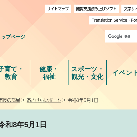
サイトマップ
閲覧支援読み上げソフト
文字サ
Translation Service
・
Fo
トップページ
子育て・
健康・
スポーツ・
イベン
教育
福祉
観光・文化
市長の部屋
>
あさけんレポート
> 令和8年5月1日
令和8年5月1日