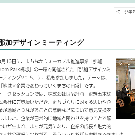
ページ番号
那加デザインミーティング
3月13日に、まちなかウォーカブル推進事業「那加
from Park構想」の一環で開催された「那加デザインミ
ーティングVol.5」に、私も参加しました。テーマは、
「地域×企業で変わっていくまちの日常」です。
トークセッションでは、株式会社良品計画、飛騨五木株
式会社にご登壇いただき、まちづくりに対する思いや企
業が地域とつながることの意義などについて意見交換を
しました。企業が日常的に地域と関わりを持つことで賑
わいが生まれ、まちが元気になり、企業の成長や魅力的
な人材の確保につながる、そういったお話をお聞きできました。