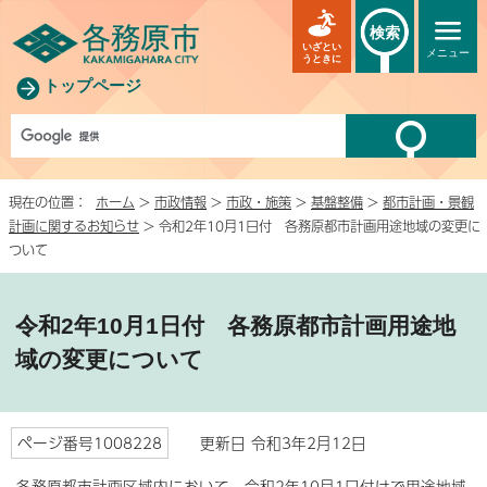
検索
いざとい
メニュー
うときに
トップページ
現在の位置：
ホーム
>
市政情報
>
市政・施策
>
基盤整備
>
都市計画・景観
計画に関するお知らせ
> 令和2年10月1日付 各務原都市計画用途地域の変更に
ついて
令和2年10月1日付 各務原都市計画用途地
域の変更について
ページ番号1008228
更新日 令和3年2月12日
各務原都市計画区域内において、令和2年10月1日付けで用途地域