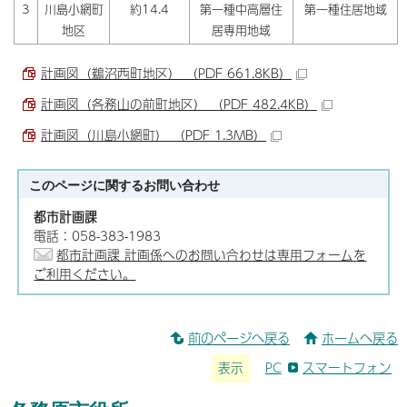
3
川島小網町
約14.4
第一種中高層住
第一種住居地域
地区
居専用地域
計画図（鵜沼西町地区） （PDF 661.8KB）
計画図（各務山の前町地区） （PDF 482.4KB）
計画図（川島小網町） （PDF 1.3MB）
このページに関する
お問い合わせ
都市計画課
電話：058-383-1983
都市計画課 計画係へのお問い合わせは専用フォームを
ご利用ください。
前のページへ戻る
ホームへ戻る
表示
PC
スマートフォン