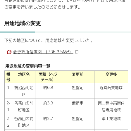
の変更を行いましたのでお知らせします。
用途地域の変更
下記の地区について、用途地域を変更しました。
変更箇所位置図 （PDF 3.5MB）
用途地域の変更内容一覧
番
地区名
面積（ヘク
変更前
変更後
号
タール）
1
鵜沼西町地
約6.9
無指定
近隣商業地域
区
2-
各務山の前
約3.3
無指定
第二種中高層住
1
町地区
居専用地域
2-
各務山の前
約2.7
無指定
準工業地域
2
町地区