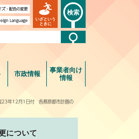
イズ・配色の変更
検索
いざという
reign Language
ときに
事業者向け
ト
市政情報
情報
成23年12月1日付 各務原都市計画の
変更について