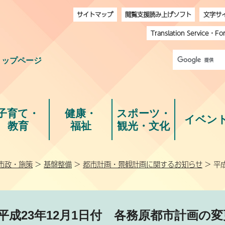
サイトマップ
閲覧支援読み上げソフト
文字サ
Translation Service
・
Fo
トップページ
子育て・
健康・
スポーツ・
イベン
教育
福祉
観光・文化
市政・施策
>
基盤整備
>
都市計画・景観計画に関するお知らせ
> 平
平成23年12月1日付 各務原都市計画の