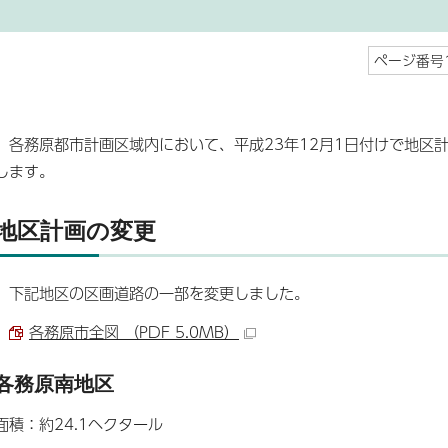
ページ番号1
各務原都市計画区域内において、平成23年12月1日付けで地区
します。
地区計画の変更
下記地区の区画道路の一部を変更しました。
各務原市全図 （PDF 5.0MB）
各務原南地区
面積：約24.1ヘクタール