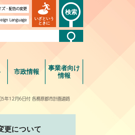
イズ・配色の変更
検索
いざという
reign Language
ときに
事業者向け
ト
市政情報
情報
和5年12月6日付 各務原都市計画道路
の変更について