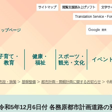
サイトマップ
閲覧支援読み上げソフト
文字サ
Translation Service
・
Fo
トップページ
子育て・
健康・
スポーツ・
イベン
教育
福祉
観光・文化
市政・施策
>
基盤整備
>
都市計画・景観計画に関するお知らせ
> 令
令和5年12月6日付 各務原都市計画道路