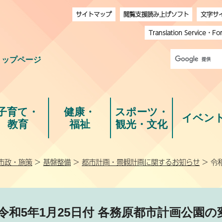
サイトマップ
閲覧支援読み上げソフト
文字サ
Translation Service
・
Fo
トップページ
子育て・
健康・
スポーツ・
イベン
教育
福祉
観光・文化
市政・施策
>
基盤整備
>
都市計画・景観計画に関するお知らせ
> 令
令和5年1月25日付 各務原都市計画公園