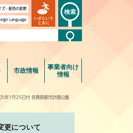
イズ・配色の変更
検索
いざという
reign Language
ときに
事業者向け
ト
市政情報
情報
和5年1月25日付 各務原都市計画公園
の変更について