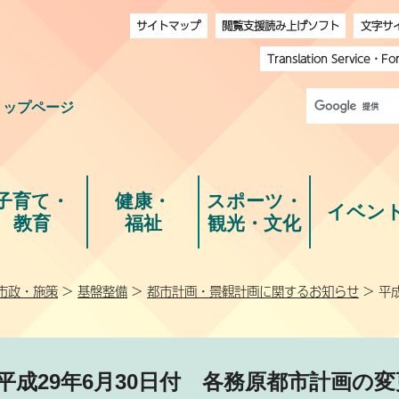
サイトマップ
閲覧支援読み上げソフト
文字サ
Translation Service
・
Fo
トップページ
子育て・
健康・
スポーツ・
イベン
教育
福祉
観光・文化
市政・施策
>
基盤整備
>
都市計画・景観計画に関するお知らせ
> 平
平成29年6月30日付 各務原都市計画の変