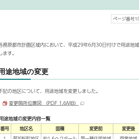
ページ番号10
各務原都市計画区域内において、平成29年6月30日付けで用途地
します。
用途地域の変更
下記の地区について、用途地域を変更しました。
変更箇所位置図 （PDF 1.6MB）
用途地域の変更内容一覧
番号
地区名
面積
変更前
変更後
1
那加桜町地区
約1.6ヘクタール
第一種住居地域
商業地域