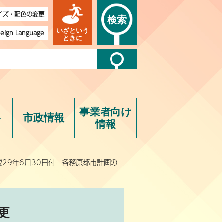
イズ・配色の変更
検索
いざという
reign Language
ときに
事業者向け
ト
市政情報
情報
成29年6月30日付 各務原都市計画の
更