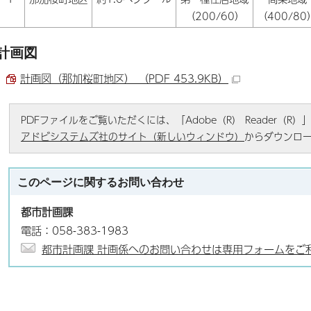
（200/60）
（400/80
計画図
計画図（那加桜町地区） （PDF 453.9KB）
PDFファイルをご覧いただくには、「Adobe（R） Reader（
アドビシステムズ社のサイト（新しいウィンドウ）
からダウンロ
このページに関する
お問い合わせ
都市計画課
電話：058-383-1983
都市計画課 計画係へのお問い合わせは専用フォームをご