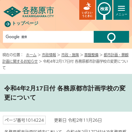
検索
いざとい
メニュー
うときに
トップページ
現在の位置：
ホーム
>
市政情報
>
市政・施策
>
基盤整備
>
都市計画・景観
計画に関するお知らせ
> 令和4年2月17日付 各務原都市計画学校の変更につい
て
令和4年2月17日付 各務原都市計画学校の変
更について
ページ番号1014224
更新日 令和2年11月26日
各務原都市計画区域内において、令和4年2月17日付けで各務原都