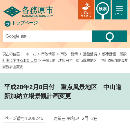
検索
いざとい
メニュー
うときに
トップページ
現在の位置：
ホーム
>
市政情報
>
市政・施策
>
基盤整備
>
都市計画・景観
計画に関するお知らせ
> 平成28年2月8日付 重点風景地区 中山道新加納立場
景観計画変更
平成28年2月8日付 重点風景地区 中山道
新加納立場景観計画変更
ページ番号1008246
更新日 令和3年2月12日