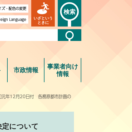
イズ・配色の変更
検索
いざという
reign Language
ときに
事業者向け
ト
市政情報
情報
和元年12月20日付 各務原都市計画の
決定について