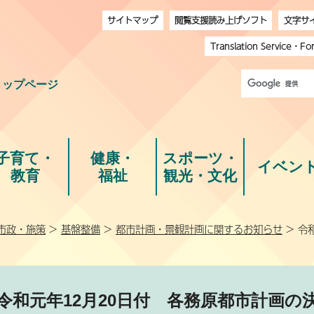
サイトマップ
閲覧支援読み上げソフト
文字サ
Translation Service
・
Fo
トップページ
子育て・
健康・
スポーツ・
イベン
教育
福祉
観光・文化
市政・施策
>
基盤整備
>
都市計画・景観計画に関するお知らせ
> 令
令和元年12月20日付 各務原都市計画の