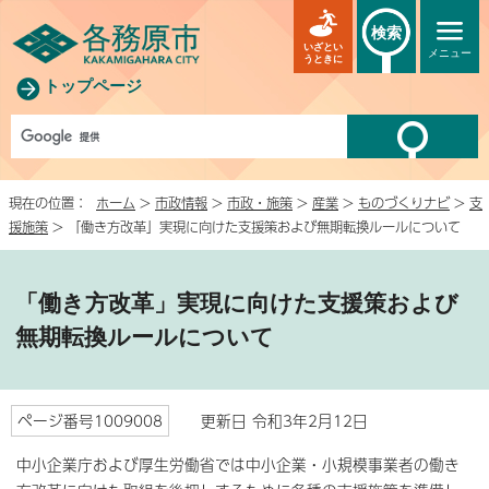
検索
いざとい
メニュー
うときに
トップページ
現在の位置：
ホーム
>
市政情報
>
市政・施策
>
産業
>
ものづくりナビ
>
支
援施策
> 「働き方改革」実現に向けた支援策および無期転換ルールについて
「働き方改革」実現に向けた支援策および
無期転換ルールについて
ページ番号1009008
更新日 令和3年2月12日
中小企業庁および厚生労働省では中小企業・小規模事業者の働き